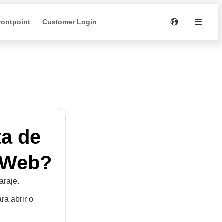
rontpoint
Customer Login
ta de
o Web?
araje.
ra abrir o