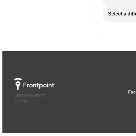
Select a dif
Fac
Soporte Frontpoint
Sitemap