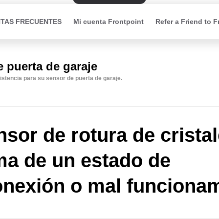
TAS FRECUENTES
Mi cuenta Frontpoint
Refer a Friend to F
 puerta de garaje
istencia para su sensor de puerta de garaje.
nsor de rotura de crista
ma de un estado de
nexión o mal funciona