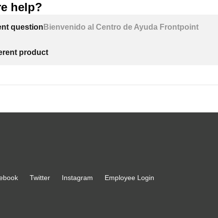
e help?
ent question
Bienvenido al Centro de Ayuda Frontpoint
ferent product
ebook
Twitter
Instagram
Employee Login