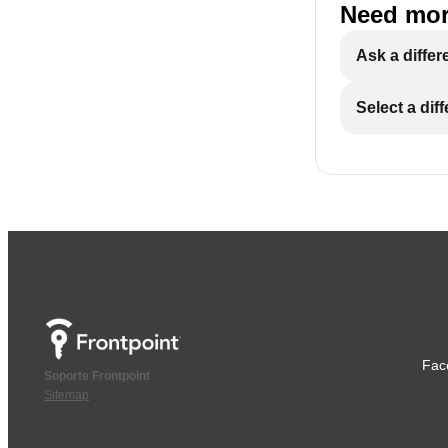
Need mor
Ask a differ
Select a dif
Fac
Soporte Frontpoint
Sitemap