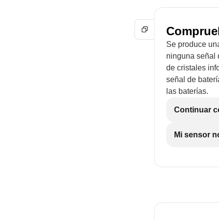
Compruebe
Se produce una 
ninguna señal d
de cristales in
señal de baterí
las baterías.
Continuar co
Mi sensor n