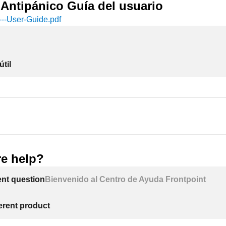
Antipánico Guía del usuario
---User-Guide
.pdf
útil
e help?
ent question
Bienvenido al Centro de Ayuda Frontpoint
ferent product