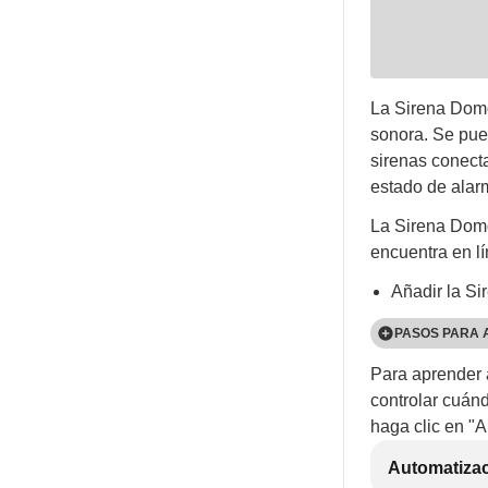
La Sirena Domo
sonora. Se pued
sirenas conect
estado de alar
La Sirena Dom
encuentra en lí
Añadir la S
PASOS PARA 
Para aprender 
Instale las 
controlar cuán
Una vez ence
haga clic en "A
cuenta en la
Automatizac
Toca el
ico