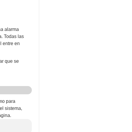
na alarma
a. Todas las
l entre en
ar que se
omo para
a sirena.
el sistema,
ón con tu
ágina.