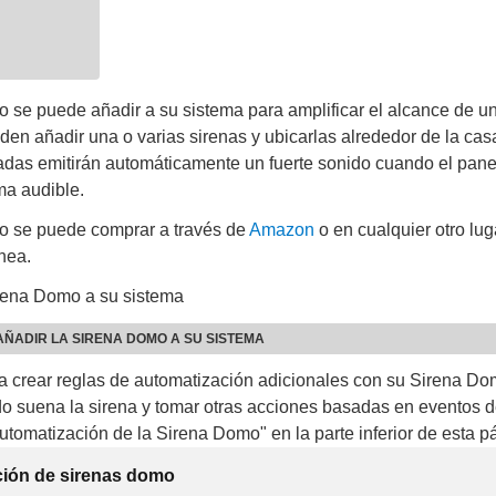
 se puede añadir a su sistema para amplificar el alcance de u
en añadir una o varias sirenas y ubicarlas alrededor de la cas
adas emitirán automáticamente un fuerte sonido cuando el pane
ma audible.
o se puede comprar a través de
Amazon
o en cualquier otro lug
nea.
irena Domo a su sistema
AÑADIR LA SIRENA DOMO A SU SISTEMA
a crear reglas de automatización adicionales con su Sirena D
baterías como se describe en la guía del fabricante incluida con l
do suena la sirena y tomar otras acciones basadas en eventos d
ndida la sirena, acércala a tu panel de seguridad e inicia sesi
utomatización de la Sirena Domo" en la parte inferior de esta p
 app Frontpoint.
ión de sirenas domo
no de menú