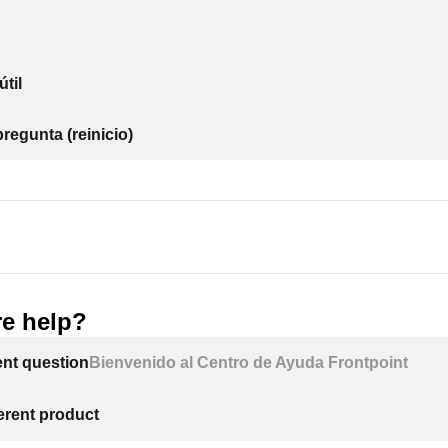
l menú de navegación.
útil
ir dispositivo
regunta (reinicio)
s Z-Wave
en la parte inferior de la lista
uiente
y siga las indicaciones restantes para completar la insta
e help?
l comando de programación según las instrucciones de la siren
ent question
Bienvenido al Centro de Ayuda Frontpoint
positivo no aparece en pantalla después de pulsar el botón de p
ne
Mi dispositivo no se añade
y siga las indicaciones en pantal
tivo e intentarlo de nuevo
ferent product