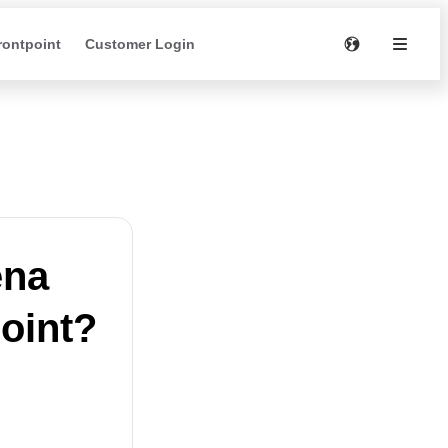
rontpoint
Customer Login
ena
point?