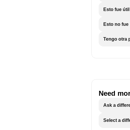
Esto fue útil
para abrir e
Esto no fue 
Toca
+ Añad
Tengo otra p
.
Toque
Otro
Pulse
Sig
Need mor
Realice e
Ask a differ
Si el dis
seleccio
el disposi
Select a dif