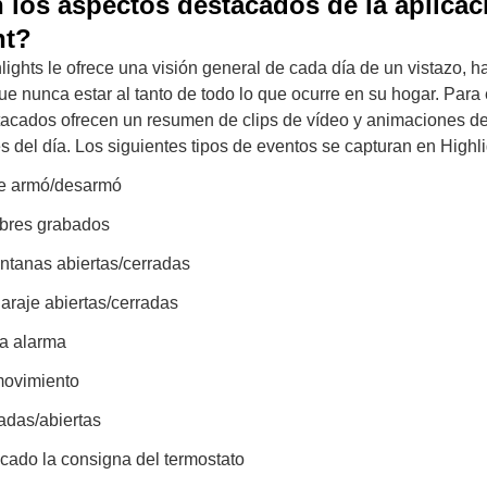
 los aspectos destacados de la aplicac
nt?
lights le ofrece una visión general de cada día de un vistazo, 
ue nunca estar al tanto de todo lo que ocurre en su hogar. Para e
cados ofrecen un resumen de clips de vídeo y animaciones de
 del día. Los siguientes tipos de eventos se capturan en Highli
se armó/desarmó
mbres grabados
ntanas abiertas/cerradas
araje abiertas/cerradas
na alarma
movimiento
adas/abiertas
cado la consigna del termostato