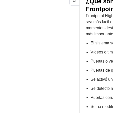
¿Qué son
Frontpoi
Frontpoint High
sea más fácil q
momentos desta
más importantes
El sistema 
Vídeos o ti
Puertas o ve
Puertas de g
Se activó u
Se detectó 
Puertas cerr
Se ha modifi