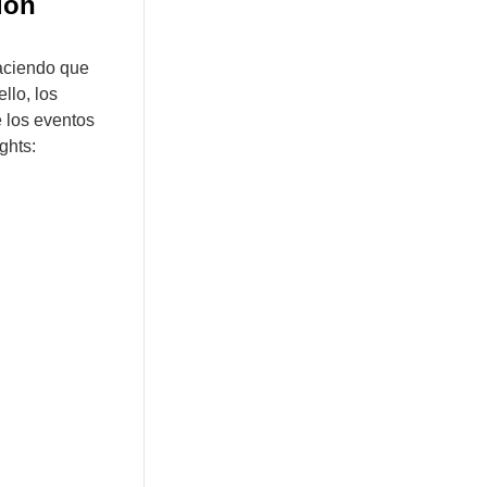
ión
haciendo que
llo, los
 los eventos
ghts: