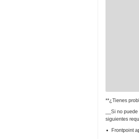
**¿Tienes pro
__Si no puede 
siguientes requ
Frontpoint a