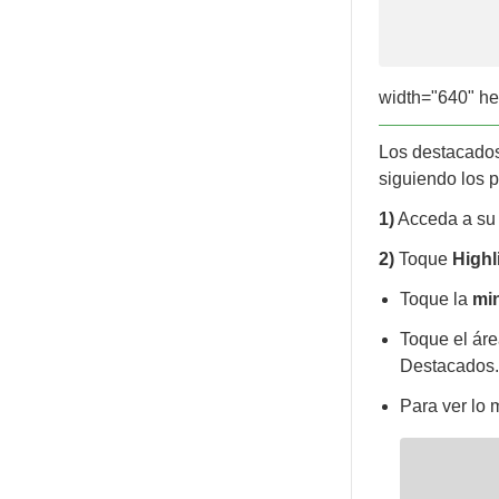
width="640" he
Los destacados
siguiendo los 
1)
Acceda a su c
2)
Toque
Highl
Toque la
min
Toque el áre
Destacados
Para ver lo 