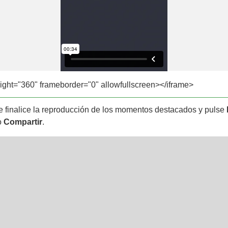
ight="360" frameborder="0" allowfullscreen></iframe>
e finalice la reproducción de los momentos destacados y pulse
o
Compartir
.